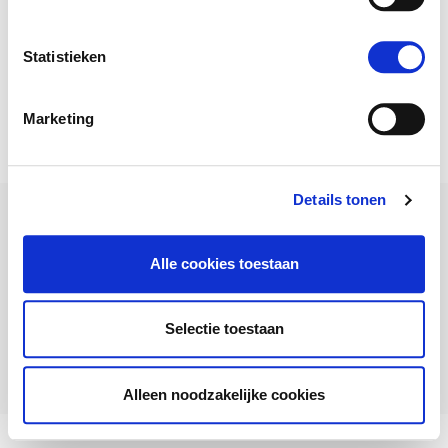
Statistieken
Marketing
Verstuur bericht
Details tonen
Privacyverklaring
Alle cookies toestaan
Selectie toestaan
© Copyright 2021. All Rights Reserved
Alleen noodzakelijke cookies