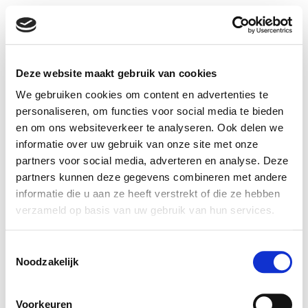
Loes van Driel
Ben je benieuwd naar de mogelijkheden voor een
Deze website maakt gebruik van cookies
samenwerking? Neem dan contact met me op. Dat kan via
We gebruiken cookies om content en advertenties te
hello@loesvandriel.com
, of het contactformulier hieronder.
personaliseren, om functies voor social media te bieden
en om ons websiteverkeer te analyseren. Ook delen we
Naam:
informatie over uw gebruik van onze site met onze
partners voor social media, adverteren en analyse. Deze
partners kunnen deze gegevens combineren met andere
E-mailadres:
informatie die u aan ze heeft verstrekt of die ze hebben
verzameld op basis van uw gebruik van hun services.
Bericht:
Toestemmingsselectie
Noodzakelijk
Voorkeuren