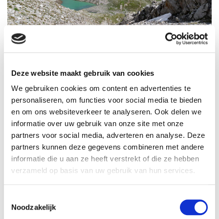
Uitzicht op het Friesenberghaus met het naastgelegen
meertje
Deze website maakt gebruik van cookies
Een onverwacht pittige tocht naar
de Olpererhütte
We gebruiken cookies om content en advertenties te
personaliseren, om functies voor social media te bieden
We hebben het hoogste punt van de wandeling bereikt.
en om ons websiteverkeer te analyseren. Ook delen we
Volgens de wegwijzers is het nog anderhalf uur lopen naar
de
Olpererhütte
. We zijn optimistisch: het terrein is hier
informatie over uw gebruik van onze site met onze
een stuk eenvoudiger. Dat moeten we redden! Het pad
partners voor social media, adverteren en analyse. Deze
kronkelt om de bergen. Af en toe wordt het afgewisseld
partners kunnen deze gegevens combineren met andere
door blokkenvelden, die toch wel voor wat vertraging
informatie die u aan ze heeft verstrekt of die ze hebben
zorgen. Na twee uur lopen is de hut nog steeds niet in
zicht. Bij elke bocht hoop ik dat aan de andere kant de hut
verzameld op basis van uw gebruik van hun services.
verschijnt, maar steeds word ik teleurgesteld. We zijn bijna
drie uur verder als we eindelijk bij de Olpererhütte
aankomen.
Toestemmingsselectie
Noodzakelijk
Deze hut leek ons de ideale plek om pauze te houden, met