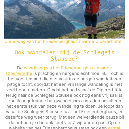
Onderweg van het Friesenberghaus naar de Olpererhütte
Ook wandelen bij de Schlegeis
Stausee?
De
wandeling via het Friesenberghaus naar de
Olpererhütte
is prachtig en nergens echt moeilijk. Toch is
het voor iemand die niet vaak in de bergen wandelt een
pittige tocht, doordat het een vrij lange wandeling is met
veel hoogtemeters. Omdat het pad vanaf de Olpererhütte
terug naar de Schlegeis Stausee ook nog eens vrij saai is,
zou ik ongetrainde bergwandelaars aanraden om alleen
het eerste stuk van deze wandeling te doen. Je loopt dan
vanaf de Schlegeis Stausee naar het Friesenberghaus, en
dezelfde weg weer terug. Met een welverdiende pauze bij
de hut ben je dan ook snel vier á vijf uur op pad. Op de
website van het Friesenberghaus staan ook een
aantal