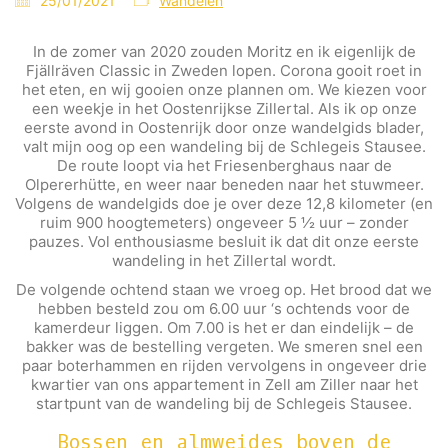
25/01/2021
Wandelen
In de zomer van 2020 zouden Moritz en ik eigenlijk de
Fjällräven Classic in Zweden lopen. Corona gooit roet in
het eten, en wij gooien onze plannen om. We kiezen voor
een weekje in het Oostenrijkse Zillertal. Als ik op onze
eerste avond in Oostenrijk door onze wandelgids blader,
valt mijn oog op een wandeling bij de Schlegeis Stausee.
De route loopt via het Friesenberghaus naar de
Olpererhütte, en weer naar beneden naar het stuwmeer.
Volgens de wandelgids doe je over deze 12,8 kilometer (en
ruim 900 hoogtemeters) ongeveer 5 ½ uur – zonder
pauzes. Vol enthousiasme besluit ik dat dit onze eerste
wandeling in het Zillertal wordt.
De volgende ochtend staan we vroeg op. Het brood dat we
hebben besteld zou om 6.00 uur ‘s ochtends voor de
kamerdeur liggen. Om 7.00 is het er dan eindelijk – de
bakker was de bestelling vergeten. We smeren snel een
paar boterhammen en rijden vervolgens in ongeveer drie
kwartier van ons appartement in Zell am Ziller naar het
startpunt van de wandeling bij de Schlegeis Stausee.
Bossen en almweides boven de