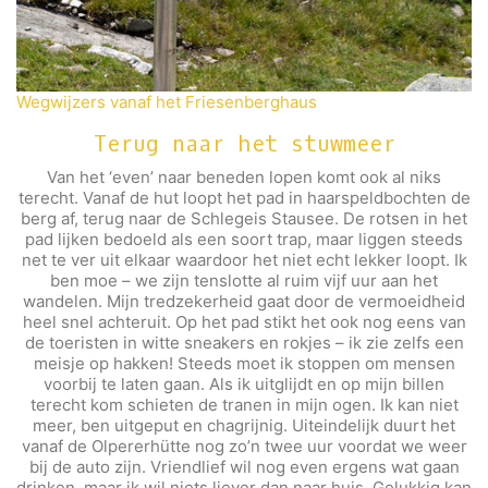
Wegwijzers vanaf het Friesenberghaus
Terug naar het stuwmeer
Van het ‘even’ naar beneden lopen komt ook al niks
terecht. Vanaf de hut loopt het pad in haarspeldbochten de
berg af, terug naar de Schlegeis Stausee. De rotsen in het
pad lijken bedoeld als een soort trap, maar liggen steeds
net te ver uit elkaar waardoor het niet echt lekker loopt. Ik
ben moe – we zijn tenslotte al ruim vijf uur aan het
wandelen. Mijn tredzekerheid gaat door de vermoeidheid
heel snel achteruit. Op het pad stikt het ook nog eens van
de toeristen in witte sneakers en rokjes – ik zie zelfs een
meisje op hakken! Steeds moet ik stoppen om mensen
voorbij te laten gaan. Als ik uitglijdt en op mijn billen
terecht kom schieten de tranen in mijn ogen. Ik kan niet
meer, ben uitgeput en chagrijnig. Uiteindelijk duurt het
vanaf de Olpererhütte nog zo’n twee uur voordat we weer
bij de auto zijn. Vriendlief wil nog even ergens wat gaan
drinken, maar ik wil niets liever dan naar huis. Gelukkig kan