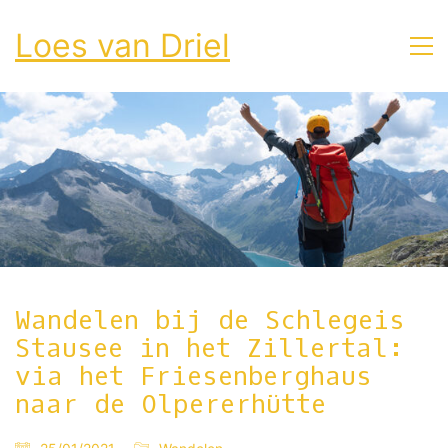
Loes van Driel
Wandelen bij de Schlegeis
Stausee in het Zillertal:
via het Friesenberghaus
naar de Olpererhütte